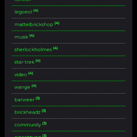
(4)
legoeol
(4)
mattelbrickshop
(4)
musik
(4)
sherlockholmes
(4)
star-trek
(4)
video
(4)
wange
(3)
barweer
(3)
brickheadz
(3)
community
(3)