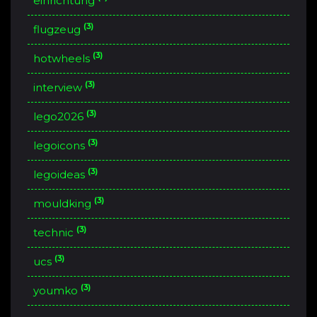
einrichtung
(3)
flugzeug
(3)
hotwheels
(3)
interview
(3)
lego2026
(3)
legoicons
(3)
legoideas
(3)
mouldking
(3)
technic
(3)
ucs
(3)
youmko