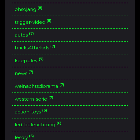
(8)
ohsojang
(8)
trigger-video
(7)
autos
(7)
bricks4thekids
(7)
keeppley
(7)
news
(7)
weinachtsdiorama
(7)
western-serie
(6)
action-toys
(6)
led-beleuchtung
(6)
lesdiy