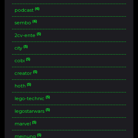
(6)
podcast
(6)
sembo
(5)
2cv-ente
(5)
city
(5)
cobi
(5)
creator
(5)
hoth
(5)
lego-technic
(5)
legostarwars
(5)
marvel
(5)
meinung