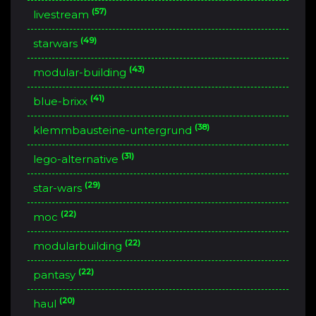
(57)
livestream
(49)
starwars
(43)
modular-building
(41)
blue-brixx
(38)
klemmbausteine-untergrund
(31)
lego-alternative
(29)
star-wars
(22)
moc
(22)
modularbuilding
(22)
pantasy
(20)
haul