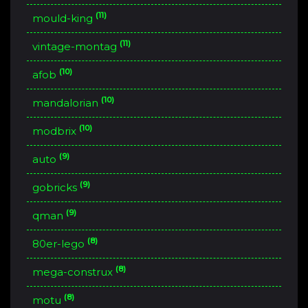
(11)
mould-king
(11)
vintage-montag
(10)
afob
(10)
mandalorian
(10)
modbrix
(9)
auto
(9)
gobricks
(9)
qman
(8)
80er-lego
(8)
mega-construx
(8)
motu