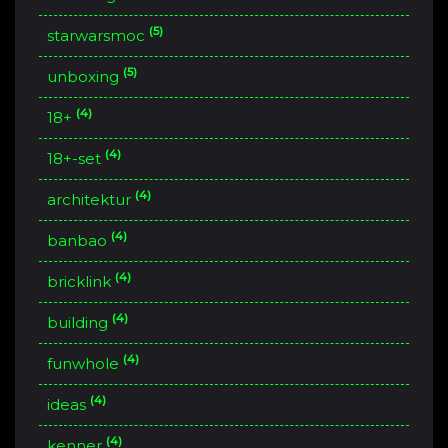
(5)
starwarsmoc
(5)
unboxing
(4)
18+
(4)
18+-set
(4)
architektur
(4)
banbao
(4)
bricklink
(4)
building
(4)
funwhole
(4)
ideas
(4)
kenner