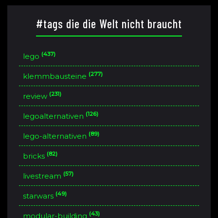
#tags die die Welt nicht braucht
(437)
lego
(277)
klemmbausteine
(231)
review
(126)
legoalternativen
(89)
lego-alternativen
(82)
bricks
(57)
livestream
(49)
starwars
(43)
modular-building