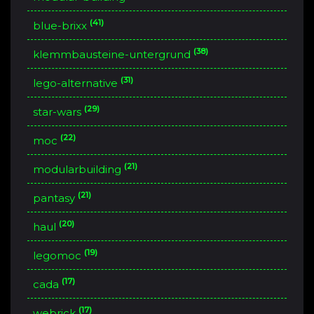
(41)
blue-brixx
(38)
klemmbausteine-untergrund
(31)
lego-alternative
(29)
star-wars
(22)
moc
(21)
modularbuilding
(21)
pantasy
(20)
haul
(19)
legomoc
(17)
cada
(17)
webrick