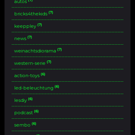
autos
(7)
bricks4thekids
(7)
keeppley
(7)
news
(7)
weinachtsdiorama
(7)
western-serie
(6)
action-toys
(6)
led-beleuchtung
(6)
lesdiy
(6)
podcast
(6)
sembo