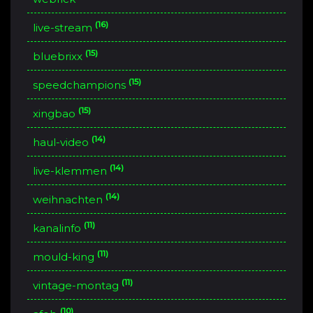
(16)
live-stream
(15)
bluebrixx
(15)
speedchampions
(15)
xingbao
(14)
haul-video
(14)
live-klemmen
(14)
weihnachten
(11)
kanalinfo
(11)
mould-king
(11)
vintage-montag
(10)