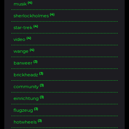
(4)
musik
(4)
sherlockholmes
(4)
star-trek
(4)
video
(4)
wange
(3)
barweer
(3)
brickheadz
(3)
community
(3)
einrichtung
(3)
flugzeug
(3)
hotwheels