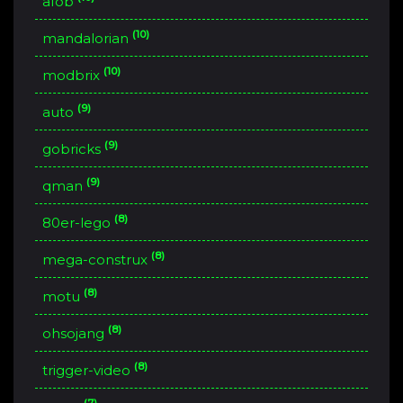
afob
(10)
mandalorian
(10)
modbrix
(9)
auto
(9)
gobricks
(9)
qman
(8)
80er-lego
(8)
mega-construx
(8)
motu
(8)
ohsojang
(8)
trigger-video
(7)