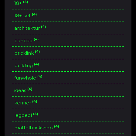
(4)
18+
(4)
18+-set
(4)
architektur
(4)
banbao
(4)
bricklink
(4)
building
(4)
funwhole
(4)
ideas
(4)
kenner
(4)
legoeol
(4)
mattelbrickshop