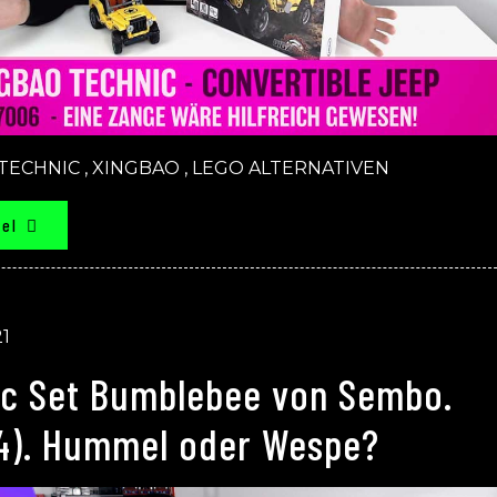
TECHNIC
,
XINGBAO
,
LEGO ALTERNATIVEN
kel
21
ic Set Bumblebee von Sembo.
04). Hummel oder Wespe?