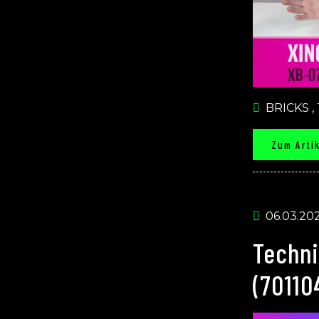
BRICKS
,
Zum Arti
06.03.20
Techn
(7011