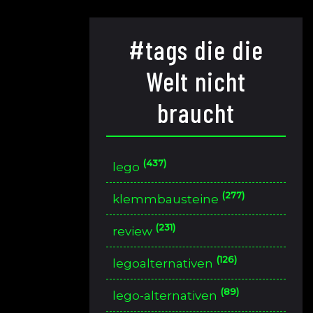
#tags die die
Welt nicht
braucht
(437)
lego
(277)
klemmbausteine
(231)
review
(126)
legoalternativen
(89)
lego-alternativen