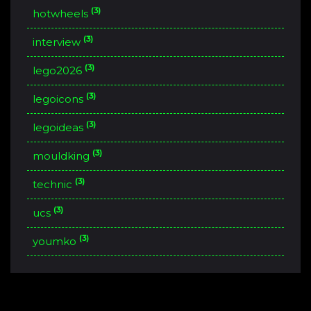
(3)
hotwheels
(3)
interview
(3)
lego2026
(3)
legoicons
(3)
legoideas
(3)
mouldking
(3)
technic
(3)
ucs
(3)
youmko