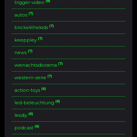
(8)
trigger-video
(7)
autos
(7)
bricks4thekids
(7)
keeppley
(7)
news
(7)
weinachtsdiorama
(7)
western-serie
(6)
action-toys
(6)
led-beleuchtung
(6)
lesdiy
(6)
podcast