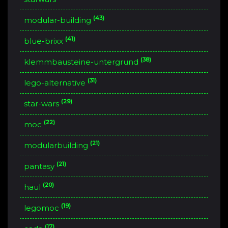
(43)
modular-building
(41)
blue-brixx
(38)
klemmbausteine-untergrund
(31)
lego-alternative
(29)
star-wars
(22)
moc
(21)
modularbuilding
(21)
pantasy
(20)
haul
(19)
legomoc
(17)