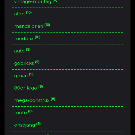
(11)
vintage-montag
(10)
afob
(10)
mandalorian
(10)
modbrix
(9)
auto
(9)
gobricks
(9)
qman
(8)
80er-lego
(8)
mega-construx
(8)
motu
(8)
ohsojang