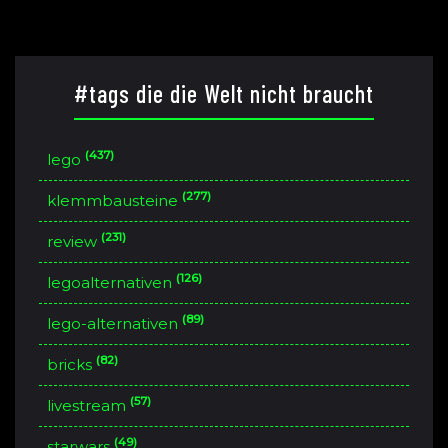
#tags die die Welt nicht braucht
(437)
lego
(277)
klemmbausteine
(231)
review
(126)
legoalternativen
(89)
lego-alternativen
(82)
bricks
(57)
livestream
(49)
starwars