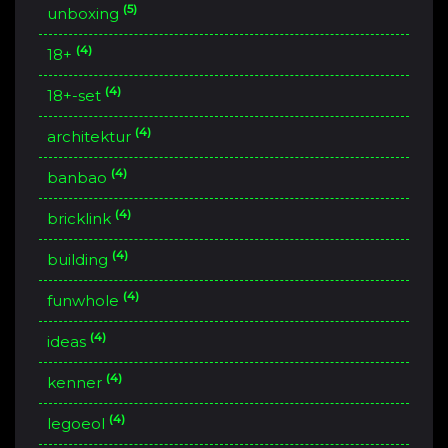
(5)
unboxing
(4)
18+
(4)
18+-set
(4)
architektur
(4)
banbao
(4)
bricklink
(4)
building
(4)
funwhole
(4)
ideas
(4)
kenner
(4)
legoeol