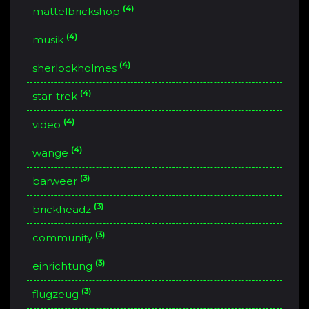
(4)
mattelbrickshop
(4)
musik
(4)
sherlockholmes
(4)
star-trek
(4)
video
(4)
wange
(3)
barweer
(3)
brickheadz
(3)
community
(3)
einrichtung
(3)
flugzeug