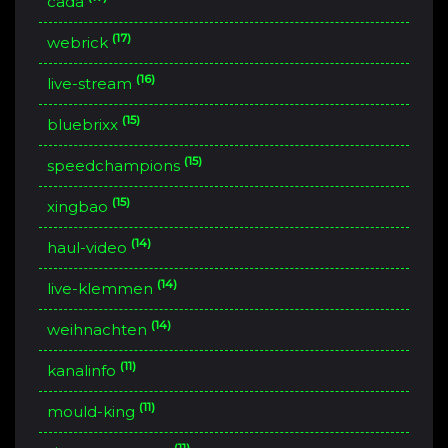
cada
(17)
webrick
(16)
live-stream
(15)
bluebrixx
(15)
speedchampions
(15)
xingbao
(14)
haul-video
(14)
live-klemmen
(14)
weihnachten
(11)
kanalinfo
(11)
mould-king